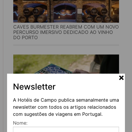
CAVES BURMESTER REABREM COM UM NOVO
PERCURSO IMERSIVO DEDICADO AO VINHO
DO PORTO
Newsletter
A Hotéis de Campo publica semanalmente uma
newsletter com todos os artigos relacionados
com sugestões de viagens em Portugal.
FEIRA DO LIVRO DO PORTO REGRESSA COM
Nome:
MAIS DE 200 ATIVIDADES DEDICADAS À
LITERATURA, MÚSICA E PENSAMENTO