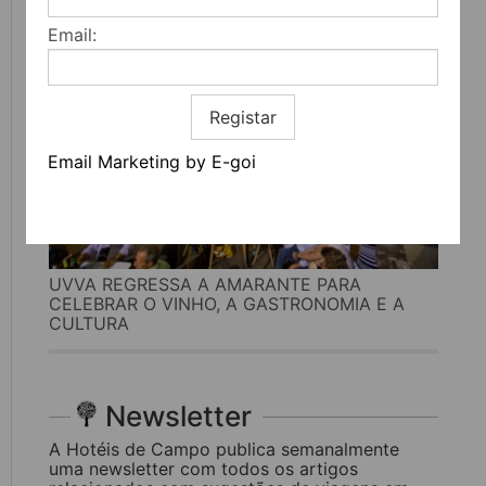
Email:
Registar
Email Marketing by E-goi
UVVA REGRESSA A AMARANTE PARA
CELEBRAR O VINHO, A GASTRONOMIA E A
CULTURA
Newsletter
A Hotéis de Campo publica semanalmente
uma newsletter com todos os artigos