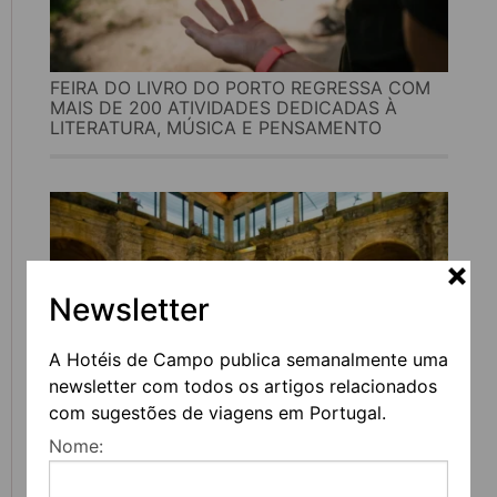
FEIRA DO LIVRO DO PORTO REGRESSA COM
MAIS DE 200 ATIVIDADES DEDICADAS À
LITERATURA, MÚSICA E PENSAMENTO
Newsletter
A Hotéis de Campo publica semanalmente uma
newsletter com todos os artigos relacionados
com sugestões de viagens em Portugal.
UVVA REGRESSA A AMARANTE PARA
Nome:
CELEBRAR O VINHO, A GASTRONOMIA E A
CULTURA