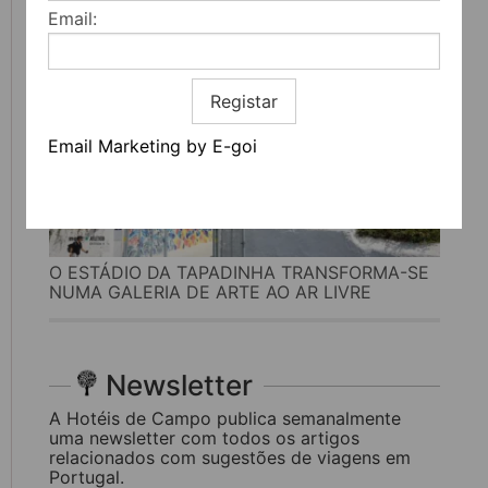
Email:
Registar
Email Marketing by E-goi
O ESTÁDIO DA TAPADINHA TRANSFORMA-SE
NUMA GALERIA DE ARTE AO AR LIVRE
Newsletter
A Hotéis de Campo publica semanalmente
uma newsletter com todos os artigos
relacionados com sugestões de viagens em
Portugal.