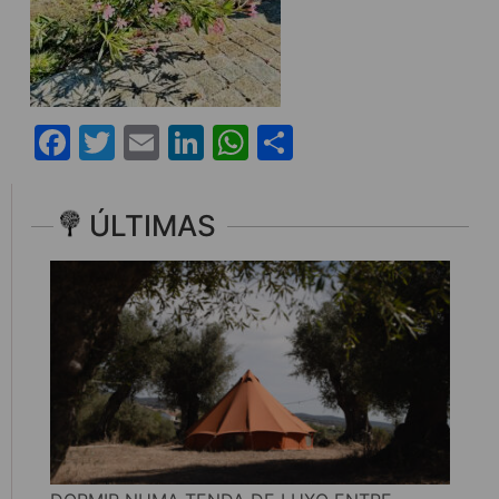
Facebook
Twitter
Email
LinkedIn
WhatsApp
Share
ÚLTIMAS