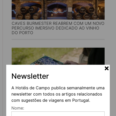
CAVES BURMESTER REABREM COM UM NOVO
PERCURSO IMERSIVO DEDICADO AO VINHO
DO PORTO
Newsletter
A Hotéis de Campo publica semanalmente uma
newsletter com todos os artigos relacionados
com sugestões de viagens em Portugal.
FEIRA DO LIVRO DO PORTO REGRESSA COM
Nome:
MAIS DE 200 ATIVIDADES DEDICADAS À
LITERATURA, MÚSICA E PENSAMENTO