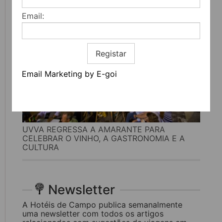
Email:
Registar
Email Marketing by E-goi
UVVA REGRESSA A AMARANTE PARA
CELEBRAR O VINHO, A GASTRONOMIA E A
CULTURA
Newsletter
A Hotéis de Campo publica semanalmente
uma newsletter com todos os artigos