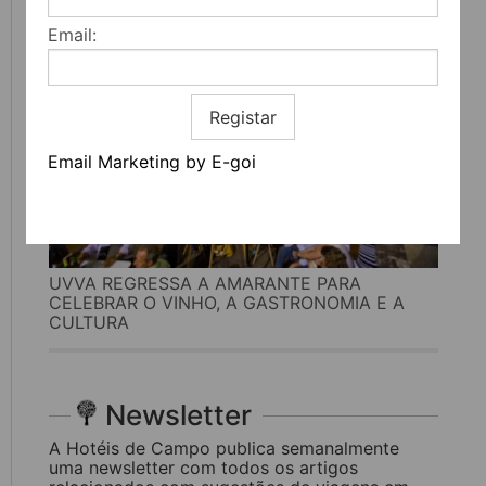
Email:
Registar
Email Marketing by E-goi
UVVA REGRESSA A AMARANTE PARA
CELEBRAR O VINHO, A GASTRONOMIA E A
CULTURA
Newsletter
A Hotéis de Campo publica semanalmente
uma newsletter com todos os artigos