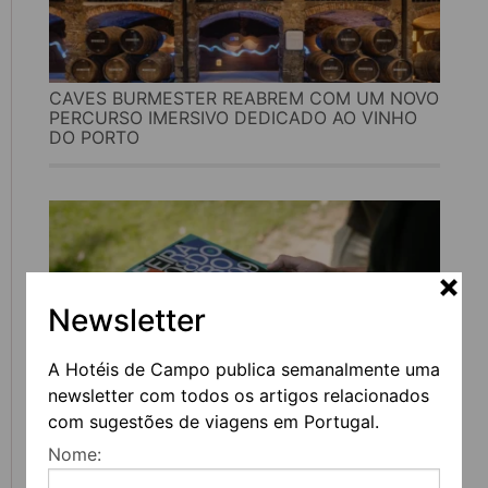
CAVES BURMESTER REABREM COM UM NOVO
PERCURSO IMERSIVO DEDICADO AO VINHO
DO PORTO
Newsletter
A Hotéis de Campo publica semanalmente uma
newsletter com todos os artigos relacionados
com sugestões de viagens em Portugal.
FEIRA DO LIVRO DO PORTO REGRESSA COM
Nome:
MAIS DE 200 ATIVIDADES DEDICADAS À
LITERATURA, MÚSICA E PENSAMENTO