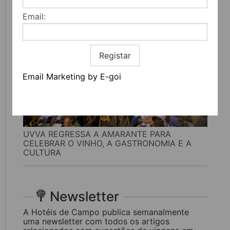
Email:
Registar
Email Marketing by E-goi
UVVA REGRESSA A AMARANTE PARA
CELEBRAR O VINHO, A GASTRONOMIA E A
CULTURA
Newsletter
A Hotéis de Campo publica semanalmente
uma newsletter com todos os artigos