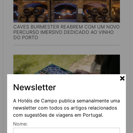
CAVES BURMESTER REABREM COM UM NOVO
PERCURSO IMERSIVO DEDICADO AO VINHO
DO PORTO
Newsletter
A Hotéis de Campo publica semanalmente uma
newsletter com todos os artigos relacionados
com sugestões de viagens em Portugal.
FEIRA DO LIVRO DO PORTO REGRESSA COM
Nome:
MAIS DE 200 ATIVIDADES DEDICADAS À
LITERATURA, MÚSICA E PENSAMENTO