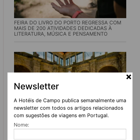
FEIRA DO LIVRO DO PORTO REGRESSA COM
MAIS DE 200 ATIVIDADES DEDICADAS À
LITERATURA, MÚSICA E PENSAMENTO
Newsletter
A Hotéis de Campo publica semanalmente uma
newsletter com todos os artigos relacionados
com sugestões de viagens em Portugal.
UVVA REGRESSA A AMARANTE PARA
Nome:
CELEBRAR O VINHO, A GASTRONOMIA E A
CULTURA