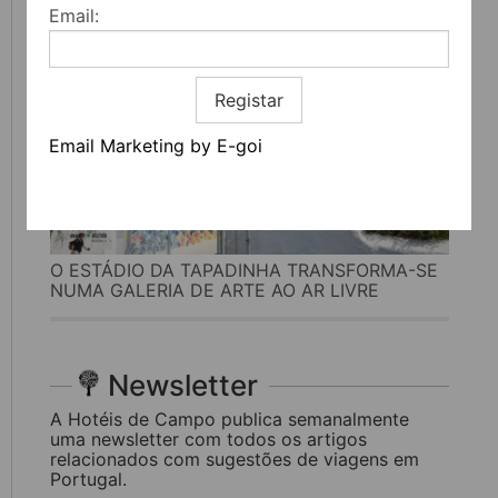
Email:
Registar
Email Marketing by E-goi
O ESTÁDIO DA TAPADINHA TRANSFORMA-SE
NUMA GALERIA DE ARTE AO AR LIVRE
Newsletter
A Hotéis de Campo publica semanalmente
uma newsletter com todos os artigos
relacionados com sugestões de viagens em
Portugal.