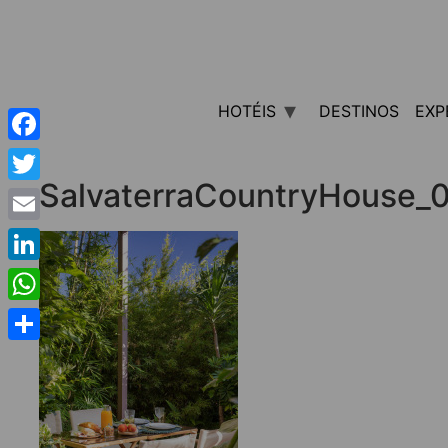
HOTÉIS
DESTINOS
EXP
Facebook
SalvaterraCountryHouse_
Twitter
Email
LinkedIn
WhatsApp
Share