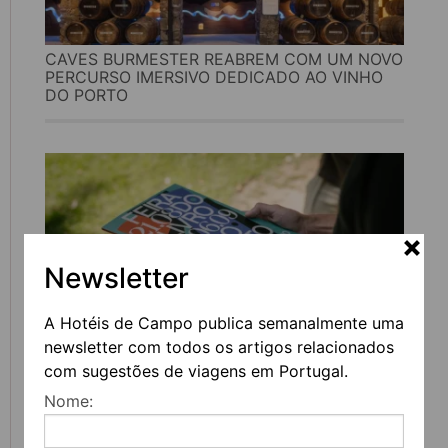
CAVES BURMESTER REABREM COM UM NOVO
PERCURSO IMERSIVO DEDICADO AO VINHO
DO PORTO
Newsletter
A Hotéis de Campo publica semanalmente uma
newsletter com todos os artigos relacionados
FEIRA DO LIVRO DO PORTO REGRESSA COM
com sugestões de viagens em Portugal.
MAIS DE 200 ATIVIDADES DEDICADAS À
Nome:
LITERATURA, MÚSICA E PENSAMENTO