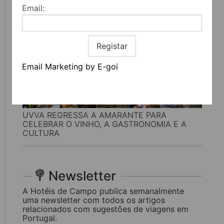
Email:
Registar
Email Marketing by E-goi
UVVA REGRESSA A AMARANTE PARA
CELEBRAR O VINHO, A GASTRONOMIA E A
CULTURA
Newsletter
A Hotéis de Campo publica semanalmente
uma newsletter com todos os artigos
relacionados com sugestões de viagens em
Portugal.