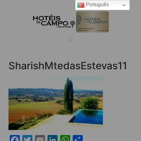
Português
SharishMtedasEstevas11
Facebook
Twitter
Email
LinkedIn
WhatsApp
Share