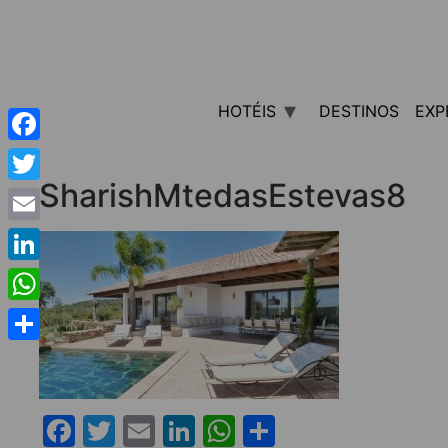
HOTÉIS
DESTINOS
EXP
Facebook
SharishMtedasEstevas8
Twitter
Email
LinkedIn
WhatsApp
Share
Facebook
Twitter
Email
LinkedIn
WhatsApp
Share