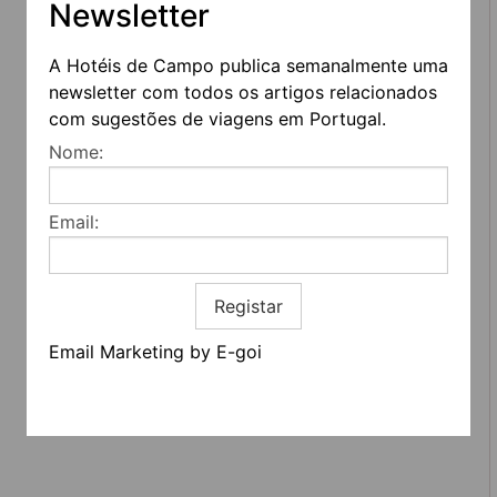
Newsletter
A Hotéis de Campo publica semanalmente uma
REDES SOCIAIS
newsletter com todos os artigos relacionados
com sugestões de viagens em Portugal.
Nome:
Quem somos
Contactos
Termos e condições
Email:
Estatuto editorial
Informação geral
Registar
Email Marketing by E-goi