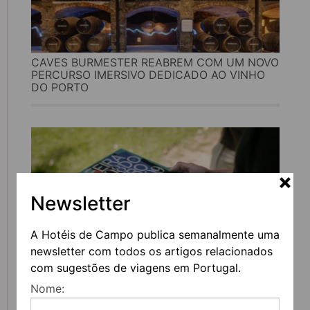
CAVES BURMESTER REABREM COM UM NOVO
PERCURSO IMERSIVO DEDICADO AO VINHO
DO PORTO
Newsletter
A Hotéis de Campo publica semanalmente uma
newsletter com todos os artigos relacionados
com sugestões de viagens em Portugal.
FEIRA DO LIVRO DO PORTO REGRESSA COM
Nome:
MAIS DE 200 ATIVIDADES DEDICADAS À
LITERATURA, MÚSICA E PENSAMENTO