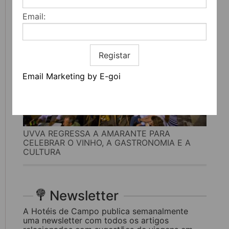
Email:
Registar
Email Marketing by E-goi
UVVA REGRESSA A AMARANTE PARA
CELEBRAR O VINHO, A GASTRONOMIA E A
CULTURA
Newsletter
A Hotéis de Campo publica semanalmente
uma newsletter com todos os artigos