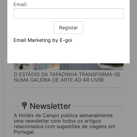
Email:
Registar
Email Marketing by E-goi
O ESTÁDIO DA TAPADINHA TRANSFORMA-SE
NUMA GALERIA DE ARTE AO AR LIVRE
Newsletter
A Hotéis de Campo publica semanalmente
uma newsletter com todos os artigos
relacionados com sugestões de viagens em
Portugal.