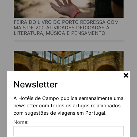
FEIRA DO LIVRO DO PORTO REGRESSA COM
MAIS DE 200 ATIVIDADES DEDICADAS À
LITERATURA, MÚSICA E PENSAMENTO
Newsletter
A Hotéis de Campo publica semanalmente uma
newsletter com todos os artigos relacionados
com sugestões de viagens em Portugal.
UVVA REGRESSA A AMARANTE PARA
Nome:
CELEBRAR O VINHO, A GASTRONOMIA E A
CULTURA