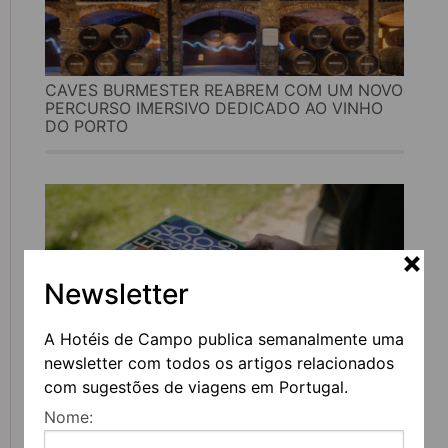
CAVES BURMESTER REABREM COM UM NOVO
PERCURSO IMERSIVO DEDICADO AO VINHO
DO PORTO
Newsletter
A Hotéis de Campo publica semanalmente uma
newsletter com todos os artigos relacionados
com sugestões de viagens em Portugal.
FEIRA DO LIVRO DO PORTO REGRESSA COM
Nome:
MAIS DE 200 ATIVIDADES DEDICADAS À
LITERATURA, MÚSICA E PENSAMENTO