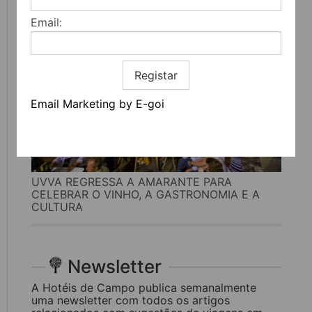
Email:
Registar
Email Marketing by E-goi
UVVA REGRESSA A AMARANTE PARA
CELEBRAR O VINHO, A GASTRONOMIA E A
CULTURA
Newsletter
A Hotéis de Campo publica semanalmente
uma newsletter com todos os artigos