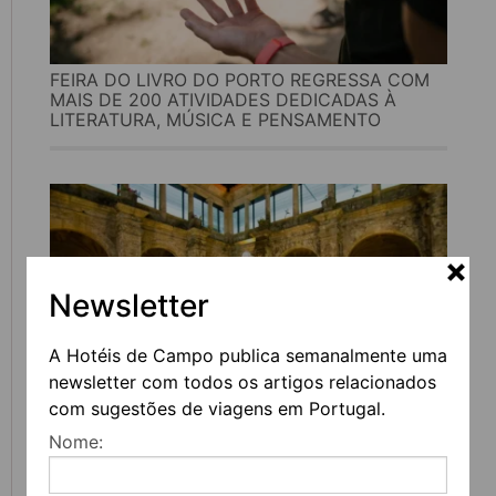
FEIRA DO LIVRO DO PORTO REGRESSA COM
MAIS DE 200 ATIVIDADES DEDICADAS À
LITERATURA, MÚSICA E PENSAMENTO
Newsletter
A Hotéis de Campo publica semanalmente uma
newsletter com todos os artigos relacionados
com sugestões de viagens em Portugal.
UVVA REGRESSA A AMARANTE PARA
Nome:
CELEBRAR O VINHO, A GASTRONOMIA E A
CULTURA