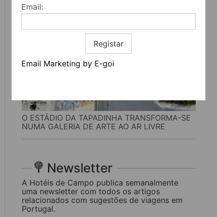
Email:
Registar
Email Marketing by E-goi
O ESTÁDIO DA TAPADINHA TRANSFORMA-SE
NUMA GALERIA DE ARTE AO AR LIVRE
Newsletter
A Hotéis de Campo publica semanalmente
uma newsletter com todos os artigos
relacionados com sugestões de viagens em
Portugal.