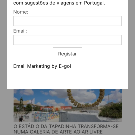
com sugestões de viagens em Portugal.
Nome:
Email:
UVVA REGRESSA A AMARANTE PARA
CELEBRAR O VINHO, A GASTRONOMIA E A
CULTURA
Registar
Email Marketing by E-goi
O ESTÁDIO DA TAPADINHA TRANSFORMA-SE
NUMA GALERIA DE ARTE AO AR LIVRE