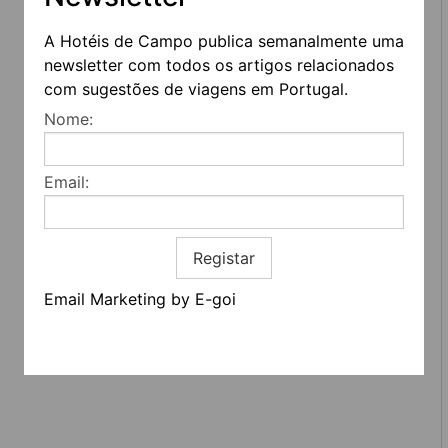
A Hotéis de Campo publica semanalmente uma
newsletter com todos os artigos relacionados
com sugestões de viagens em Portugal.
REDES SOCIAIS
Nome:
Quem somos
Email:
Contactos
Termos e condições
Estatuto editorial
Informação geral
Registar
Email Marketing by E-goi