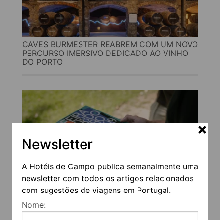
CAVES BURMESTER REABREM COM UM NOVO
PERCURSO IMERSIVO DEDICADO AO VINHO
DO PORTO
Newsletter
A Hotéis de Campo publica semanalmente uma
newsletter com todos os artigos relacionados
com sugestões de viagens em Portugal.
FEIRA DO LIVRO DO PORTO REGRESSA COM
Nome:
MAIS DE 200 ATIVIDADES DEDICADAS À
LITERATURA, MÚSICA E PENSAMENTO