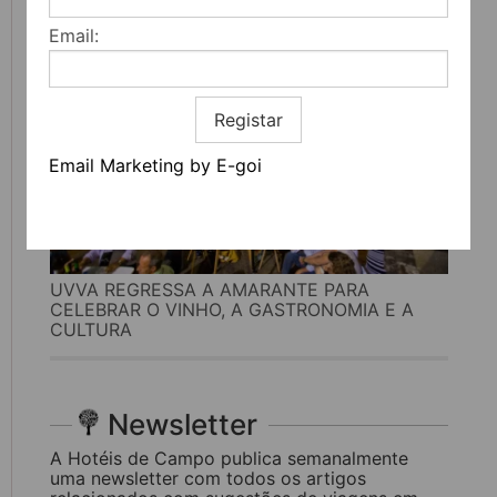
Email:
Registar
Email Marketing by E-goi
UVVA REGRESSA A AMARANTE PARA
CELEBRAR O VINHO, A GASTRONOMIA E A
CULTURA
Newsletter
A Hotéis de Campo publica semanalmente
uma newsletter com todos os artigos