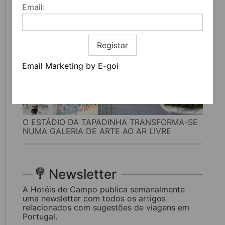
Email:
Registar
Email Marketing by E-goi
O ESTÁDIO DA TAPADINHA TRANSFORMA-SE
NUMA GALERIA DE ARTE AO AR LIVRE
Newsletter
A Hotéis de Campo publica semanalmente
uma newsletter com todos os artigos
relacionados com sugestões de viagens em
Portugal.