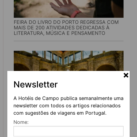
FEIRA DO LIVRO DO PORTO REGRESSA COM
MAIS DE 200 ATIVIDADES DEDICADAS À
LITERATURA, MÚSICA E PENSAMENTO
Newsletter
A Hotéis de Campo publica semanalmente uma
newsletter com todos os artigos relacionados
com sugestões de viagens em Portugal.
UVVA REGRESSA A AMARANTE PARA
Nome:
CELEBRAR O VINHO, A GASTRONOMIA E A
CULTURA