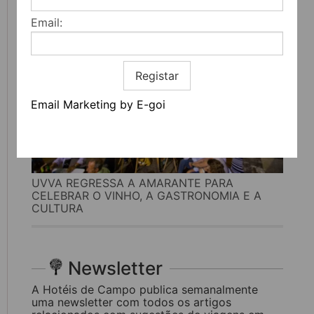
Email:
Registar
Email Marketing by E-goi
UVVA REGRESSA A AMARANTE PARA
CELEBRAR O VINHO, A GASTRONOMIA E A
CULTURA
Newsletter
A Hotéis de Campo publica semanalmente
uma newsletter com todos os artigos