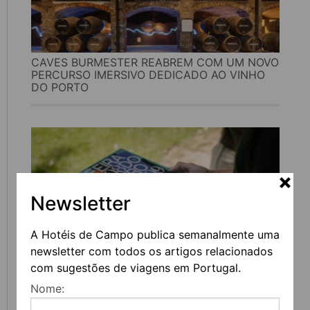
CAVES BURMESTER REABREM COM UM NOVO
PERCURSO IMERSIVO DEDICADO AO VINHO
DO PORTO
Newsletter
A Hotéis de Campo publica semanalmente uma
newsletter com todos os artigos relacionados
com sugestões de viagens em Portugal.
FEIRA DO LIVRO DO PORTO REGRESSA COM
Nome:
MAIS DE 200 ATIVIDADES DEDICADAS À
LITERATURA, MÚSICA E PENSAMENTO