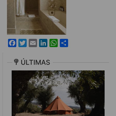
Facebook
Twitter
Email
LinkedIn
WhatsApp
Share
ÚLTIMAS