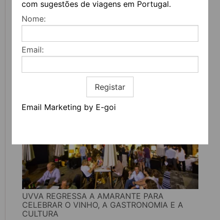
com sugestões de viagens em Portugal.
Nome:
FEIRA DO LIVRO DO PORTO REGRESSA COM
Email:
MAIS DE 200 ATIVIDADES DEDICADAS À
LITERATURA, MÚSICA E PENSAMENTO
Registar
Email Marketing by E-goi
UVVA REGRESSA A AMARANTE PARA
CELEBRAR O VINHO, A GASTRONOMIA E A
CULTURA