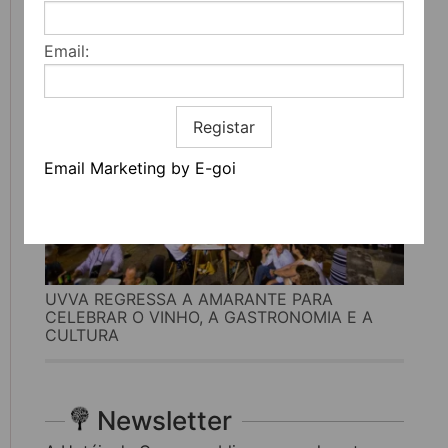
MAIS DE 200 ATIVIDADES DEDICADAS À
LITERATURA, MÚSICA E PENSAMENTO
Email:
Registar
Email Marketing by E-goi
UVVA REGRESSA A AMARANTE PARA
CELEBRAR O VINHO, A GASTRONOMIA E A
CULTURA
Newsletter