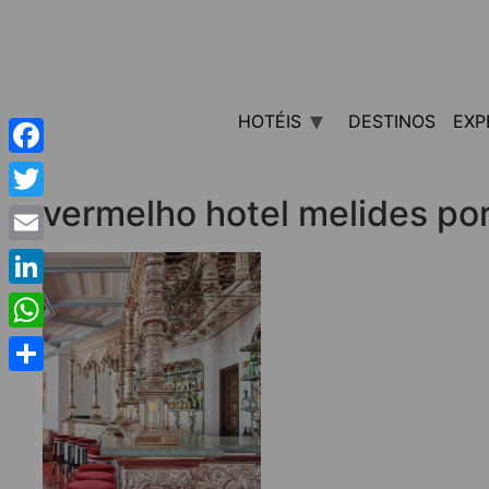
HOTÉIS
DESTINOS
EXP
Facebook
vermelho hotel melides po
Twitter
Email
LinkedIn
WhatsApp
Share