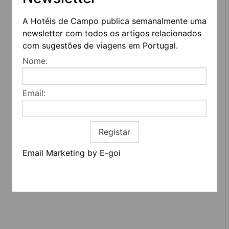
A Hotéis de Campo publica semanalmente uma
newsletter com todos os artigos relacionados
com sugestões de viagens em Portugal.
Nome:
Email:
REDES SOCIAIS
Registar
Quem somos
Contactos
Email Marketing by E-goi
Termos e condições
Estatuto editorial
Informação geral