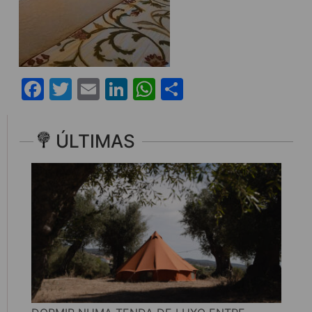
Facebook
Twitter
Email
LinkedIn
WhatsApp
Share
ÚLTIMAS