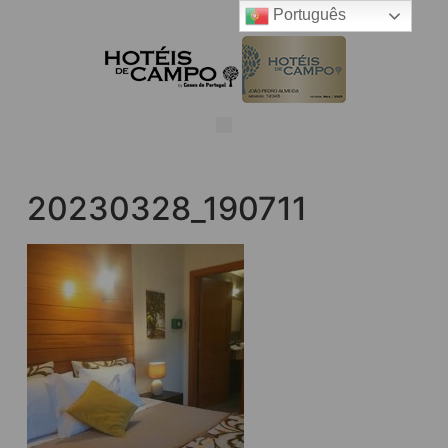
Português
20230328_190711