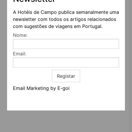
A Hotéis de Campo publica semanalmente uma
newsletter com todos os artigos relacionados
com sugestões de viagens em Portugal.
REDES SOCIAIS
Nome:
Quem somos
Email:
Contactos
Termos e condições
Estatuto editorial
Informação geral
Registar
Email Marketing by E-goi