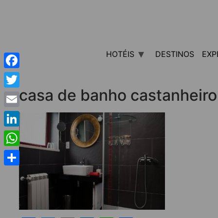
HOTÉIS
DESTINOS
EXP
Facebook
casa de banho castanheir
Twitter
Email
LinkedIn
WhatsApp
Share