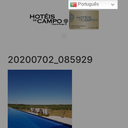
Português
20200702_085929