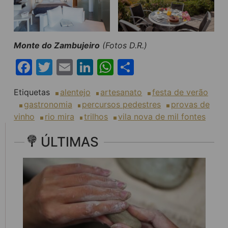
Monte do Zambujeiro
(Fotos D.R.)
Facebook
Twitter
Email
LinkedIn
WhatsApp
Share
Etiquetas
alentejo
artesanato
festa de verão
gastronomia
percursos pedestres
provas de
vinho
rio mira
trilhos
vila nova de mil fontes
ÚLTIMAS