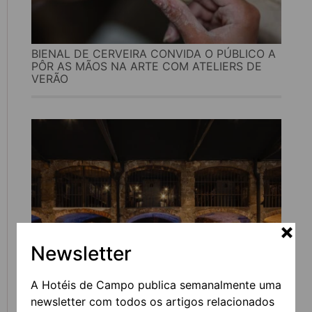
BIENAL DE CERVEIRA CONVIDA O PÚBLICO A
PÔR AS MÃOS NA ARTE COM ATELIERS DE
VERÃO
Newsletter
CAVES BURMESTER REABREM COM UM NOVO
PERCURSO IMERSIVO DEDICADO AO VINHO
A Hotéis de Campo publica semanalmente uma
DO PORTO
newsletter com todos os artigos relacionados