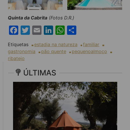
Quinta da Cabrita
(Fotos D.R.)
Facebook
Twitter
Email
LinkedIn
WhatsApp
Share
Etiquetas
estadia na natureza
familiar
gastronomia
pão quente
pequenoalmoço
ribatejo
ÚLTIMAS