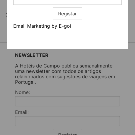
Registar
Registar
Email Marketing by E-goi
Email Marketing by E-goi
NEWSLETTER
A Hotéis de Campo publica semanalmente
uma newsletter com todos os artigos
relacionados com sugestões de viagens em
Portugal.
Nome:
Email:
Registar