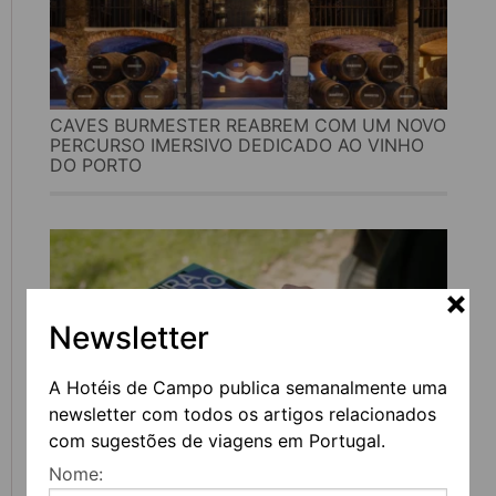
CAVES BURMESTER REABREM COM UM NOVO
PERCURSO IMERSIVO DEDICADO AO VINHO
DO PORTO
Newsletter
A Hotéis de Campo publica semanalmente uma
newsletter com todos os artigos relacionados
com sugestões de viagens em Portugal.
FEIRA DO LIVRO DO PORTO REGRESSA COM
Nome:
MAIS DE 200 ATIVIDADES DEDICADAS À