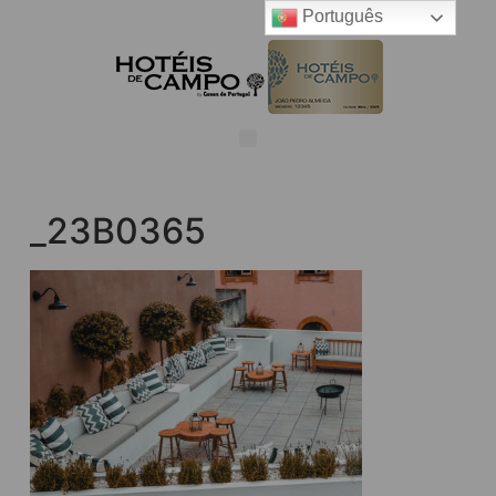
Português
_23B0365