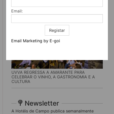
LITERATURA, MÚSICA E PENSAMENTO
Email:
Registar
Email Marketing by E-goi
UVVA REGRESSA A AMARANTE PARA
CELEBRAR O VINHO, A GASTRONOMIA E A
CULTURA
Newsletter
A Hotéis de Campo publica semanalmente