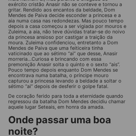
exército cristão Anasir não se conteve e tornou a
gritar. Rendido aos encantos da beldade, Dom
Mendes de Paiva decide esconder a princesa e a
aia numa casa nas redondezas. Mas pouco tempo
depois a casa começou a ser vigiada por mouros e
Zuleima, a aia, não teve dúvidas tratar-se do noivo
da princesa ansioso por castigar a traição da
moura. Zuleima confidenciou, entretanto a Dom
Mendes de Paiva que uma feiticeira tinha
vaticinado que ao sétimo “ai” que desse, Anasir
morreria…Curiosa e brincando com essa
premonição Anasir solta o quinto e o sexto “ais”.
Pouco tempo depois enquanto Dom Mendes se
encontrava numa batalha, o príncipe mouro
capturou a princesa levando a beldade a soltar o
sétimo “ai” depois de desferir o golpe fatal.
De coração ferido para toda a eternidade quando
regressou da batalha Dom Mendes decidiu chamar
aquele lugar Seteais, em honra da amada.
Onde passar uma boa
noite?