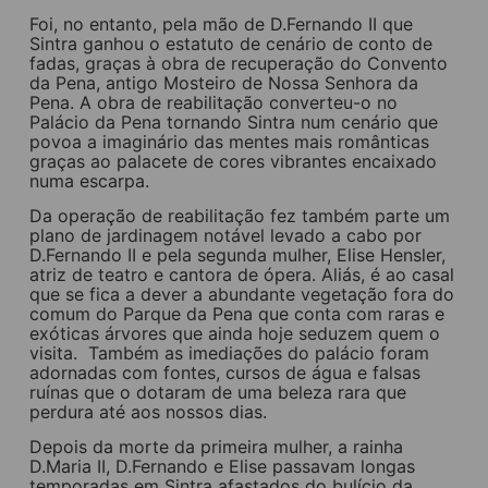
Foi, no entanto, pela mão de D.Fernando II que
Sintra ganhou o estatuto de cenário de conto de
fadas, graças à obra de recuperação do Convento
da Pena, antigo Mosteiro de Nossa Senhora da
Pena. A obra de reabilitação converteu-o no
Palácio da Pena tornando Sintra num cenário que
povoa a imaginário das mentes mais românticas
graças ao palacete de cores vibrantes encaixado
numa escarpa.
Da operação de reabilitação fez também parte um
plano de jardinagem notável levado a cabo por
D.Fernando II e pela segunda mulher, Elise Hensler,
atriz de teatro e cantora de ópera. Aliás, é ao casal
que se fica a dever a abundante vegetação fora do
comum do Parque da Pena que conta com raras e
exóticas árvores que ainda hoje seduzem quem o
visita. Também as imediações do palácio foram
adornadas com fontes, cursos de água e falsas
ruínas que o dotaram de uma beleza rara que
perdura até aos nossos dias.
Depois da morte da primeira mulher, a rainha
D.Maria II, D.Fernando e Elise passavam longas
temporadas em Sintra afastados do bulício da