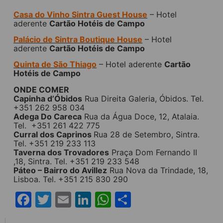
Casa do Vinho Sintra Guest House
– Hotel
aderente
Cartão Hotéis de Campo
Palácio de Sintra Boutique House
– Hotel
aderente
Cartão Hotéis de Campo
Quinta de São Thiago
– Hotel aderente
Cartão
Hotéis de Campo
ONDE COMER
Capinha d’Óbidos
Rua Direita Galeria, Óbidos. Tel.
+351 262 958 034
Adega Do Careca
Rua da Água Doce, 12, Atalaia.
Tel. +351 261 422 775
Curral dos Caprinos
Rua 28 de Setembro, Sintra.
Tel. +351 219 233 113
Taverna dos Trovadores
Praça Dom Fernando II
,18, Sintra. Tel. +351 219 233 548
Páteo – Bairro do Avillez
Rua Nova da Trindade, 18,
Lisboa. Tel. +351 215 830 290
Facebook
Twitter
Email
LinkedIn
WhatsApp
Share