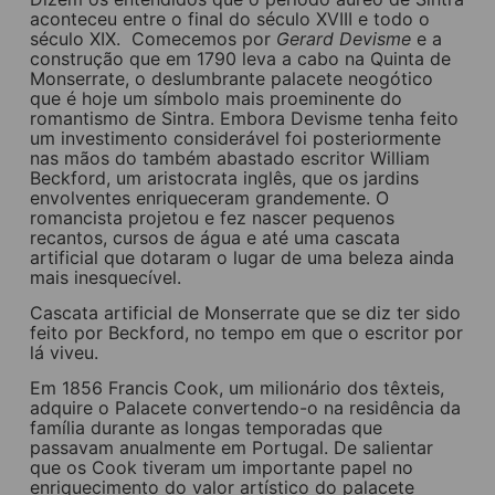
aconteceu entre o final do século XVIII e todo o
século XIX. Comecemos por
Gerard Devisme
e a
construção que em 1790 leva a cabo na Quinta de
Monserrate, o deslumbrante palacete neogótico
que é hoje um símbolo mais proeminente do
romantismo de Sintra. Embora Devisme tenha feito
um investimento considerável foi posteriormente
nas mãos do também abastado escritor William
Beckford, um aristocrata inglês, que os jardins
envolventes enriqueceram grandemente. O
romancista projetou e fez nascer pequenos
recantos, cursos de água e até uma cascata
artificial que dotaram o lugar de uma beleza ainda
mais inesquecível.
Cascata artificial de Monserrate que se diz ter sido
feito por Beckford, no tempo em que o escritor por
lá viveu.
Em 1856 Francis Cook, um milionário dos têxteis,
adquire o Palacete convertendo-o na residência da
família durante as longas temporadas que
passavam anualmente em Portugal. De salientar
que os Cook tiveram um importante papel no
enriquecimento do valor artístico do palacete