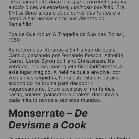
“Vi-a numa noite doce, em que o rouxinol cantava
e todo o céu se estrelava, luminoso pavilhão. Era
Sintra! Sinto ainda o doce correr das fontes e a
sombra nas nossas caras das árvores do
Ramalhão”
Eça de Queiroz
in
“A Tragédia da Rua das Flores”,
1980
As referências literárias a Sintra vão de Eça a
Camilo, passando por Fernando Pessoa, Almeida
Garret, Lorde Byron ou Hans Christensen. Na
verdade, poucos conseguem ficar indiferentes a
este lugar mágico. A neblina que a envolve, por
vezes dias seguidos, torna esta vila um paraíso
escondido na bruma para descobrir
vagarosamente. Entre escarpas e montanhas,
casas, solares, palacetes e chalets, descubra a
cada minuto novos e secretos mundos.
Monserrate
–
De
Devisme a Cook
Dizem os entendidos que o período áureo de Sintra