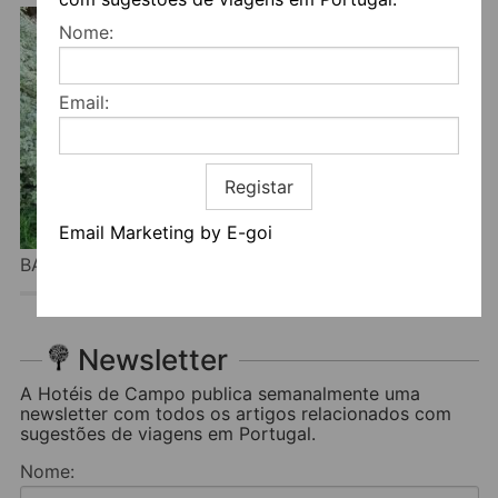
Nome:
Email:
Registar
Email Marketing by E-goi
BAIRRO DO CASAL – TURISMO DE ALDEIA
Newsletter
A Hotéis de Campo publica semanalmente uma
newsletter com todos os artigos relacionados com
sugestões de viagens em Portugal.
Nome: