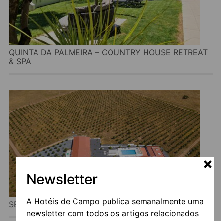
QUINTA DA PALMEIRA – COUNTRY HOUSE RETREAT
& SPA
Newsletter
A Hotéis de Campo publica semanalmente uma
SESMARIAS TURISMO RURAL & SPA
newsletter com todos os artigos relacionados