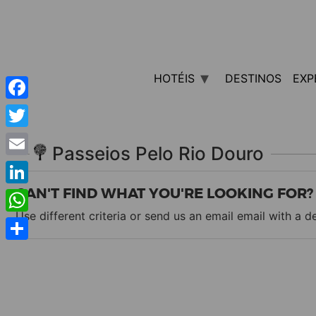
HOTÉIS
DESTINOS
EXP
Facebook
Twitter
Passeios Pelo Rio Douro
Email
CAN'T FIND WHAT YOU'RE LOOKING FOR?
LinkedIn
Use different criteria or send us an email
email
with a de
WhatsApp
Share