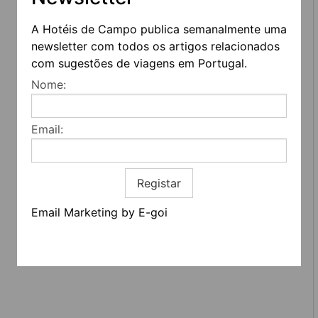
A Hotéis de Campo publica semanalmente uma
newsletter com todos os artigos relacionados
REDES SOCIAIS
com sugestões de viagens em Portugal.
Nome:
Quem somos
Contactos
Email:
Termos e condições
Estatuto editorial
Informação geral
Registar
Email Marketing by E-goi