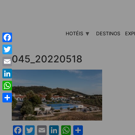
HOTÉIS
DESTINOS
EXP
Facebook
045_20220518
Twitter
Email
LinkedIn
WhatsApp
Share
Facebook
Twitter
Email
LinkedIn
WhatsApp
Share