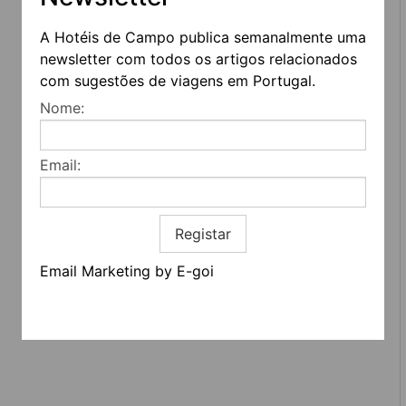
A Hotéis de Campo publica semanalmente uma
newsletter com todos os artigos relacionados
com sugestões de viagens em Portugal.
Nome:
REDES SOCIAIS
Email:
Quem somos
Contactos
Termos e condições
Registar
Estatuto editorial
Informação geral
Email Marketing by E-goi