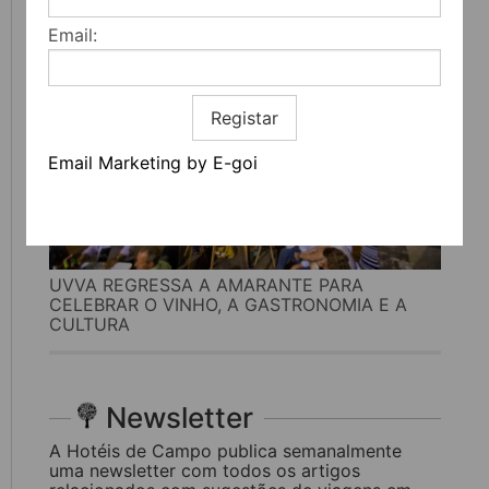
Email:
Registar
Email Marketing by E-goi
UVVA REGRESSA A AMARANTE PARA
CELEBRAR O VINHO, A GASTRONOMIA E A
CULTURA
Newsletter
A Hotéis de Campo publica semanalmente
uma newsletter com todos os artigos