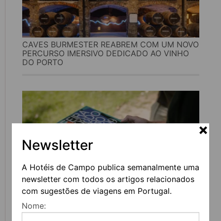
CAVES BURMESTER REABREM COM UM NOVO
PERCURSO IMERSIVO DEDICADO AO VINHO
DO PORTO
Newsletter
A Hotéis de Campo publica semanalmente uma
newsletter com todos os artigos relacionados
com sugestões de viagens em Portugal.
FEIRA DO LIVRO DO PORTO REGRESSA COM
Nome:
MAIS DE 200 ATIVIDADES DEDICADAS À
LITERATURA, MÚSICA E PENSAMENTO