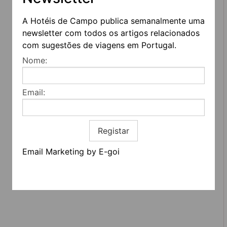
A Hotéis de Campo publica semanalmente uma
newsletter com todos os artigos relacionados
com sugestões de viagens em Portugal.
Nome:
Email:
REDES SOCIAIS
Registar
Quem somos
Contactos
Email Marketing by E-goi
Termos e condições
Estatuto editorial
Informação geral