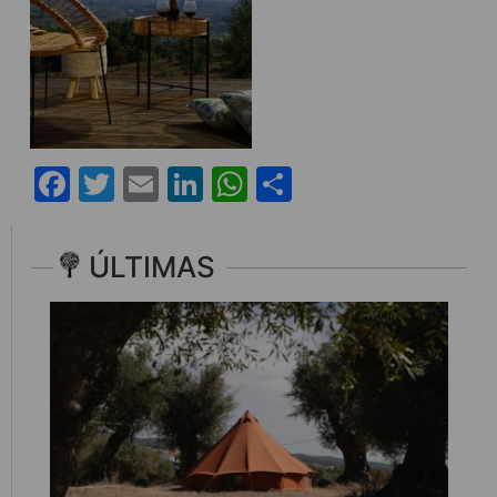
Facebook
Twitter
Email
LinkedIn
WhatsApp
Share
ÚLTIMAS