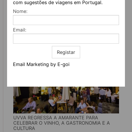
com sugestões de viagens em Portugal.
Nome:
FEIRA DO LIVRO DO PORTO REGRESSA COM
Email:
MAIS DE 200 ATIVIDADES DEDICADAS À
LITERATURA, MÚSICA E PENSAMENTO
Registar
Email Marketing by E-goi
UVVA REGRESSA A AMARANTE PARA
CELEBRAR O VINHO, A GASTRONOMIA E A
CULTURA