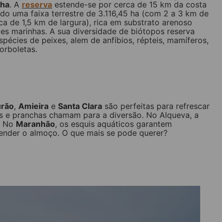
cha
. A
reserva
estende-se por cerca de 15 km da costa
do uma faixa terrestre de 3.116,45 ha (com 2 a 3 km de
ca de 1,5 km de largura), rica em substrato arenoso
ies marinhas. A sua diversidade de biótopos reserva
pécies de peixes, alem de anfíbios, répteis, mamíferos,
orboletas.
rão
,
Amieira
e
Santa Clara
são perfeitas para refrescar
s e pranchas chamam para a diversão. No Alqueva, a
a. No
Maranhão
, os esquis aquáticos garantem
render o almoço. O que mais se pode querer?