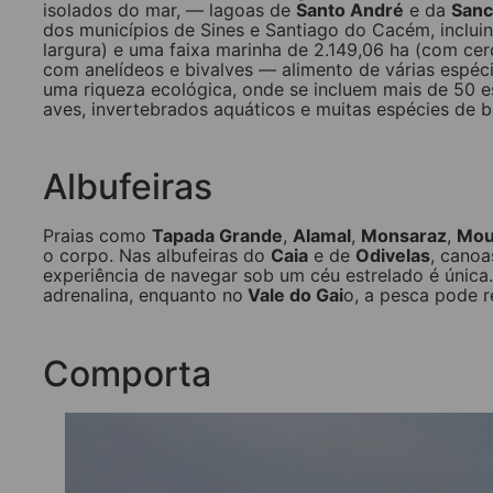
isolados do mar, — lagoas de
Santo André
e da
San
dos municípios de Sines e Santiago do Cacém, incluin
largura) e uma faixa marinha de 2.149,06 ha (com cer
com anelídeos e bivalves — alimento de várias espéc
uma riqueza ecológica, onde se incluem mais de 50 es
aves, invertebrados aquáticos e muitas espécies de b
Albufeiras
Praias como
Tapada Grande
,
Alamal
,
Monsaraz
,
Mou
o corpo. Nas albufeiras do
Caia
e de
Odivelas
, canoa
experiência de navegar sob um céu estrelado é únic
adrenalina, enquanto no
Vale do Gai
o, a pesca pode 
Comporta