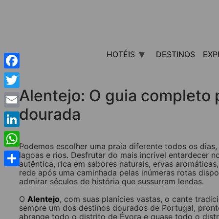
HOTÉIS
DESTINOS
EXP
Facebook
Alentejo: O guia completo 
Twitter
dourada
Email
LinkedIn
Podemos escolher uma praia diferente todos os dias, ex
WhatsApp
lagoas e rios. Desfrutar do mais incrível entardece
autêntica, rica em sabores naturais, ervas aromática
rede após uma caminhada pelas inúmeras rotas dispo
Share
admirar séculos de história que sussurram lendas.
O
Alentejo
, com suas planícies vastas, o cante tradi
sempre um dos destinos dourados de Portugal, pront
abrange todo o distrito de Évora e quase todo o distr