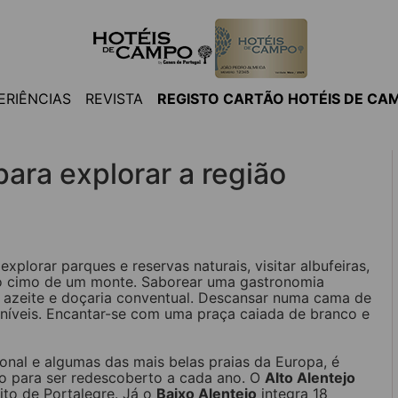
ERIÊNCIAS
REVISTA
REGISTO CARTÃO HOTÉIS DE CA
para explorar a região
plorar parques e reservas naturais, visitar albufeiras,
r no cimo de um monte. Saborear uma gastronomia
s, azeite e doçaria conventual. Descansar numa cama de
níveis. Encantar-se com uma praça caiada de branco e
cional e algumas das mais belas praias da Europa, é
o para ser redescoberto a cada ano. O
Alto Alentejo
ito de Portalegre. Já o
Baixo Alentejo
integra 18