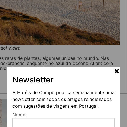
el Vieira
es raras de plantas, algumas únicas no mundo. Nas
as-brancas, enquanto no azul do oceano Atlântico é
únicas lontras em Portugal.
Newsletter
A Hotéis de Campo publica semanalmente uma
newsletter com todos os artigos relacionados
com sugestões de viagens em Portugal.
Nome: