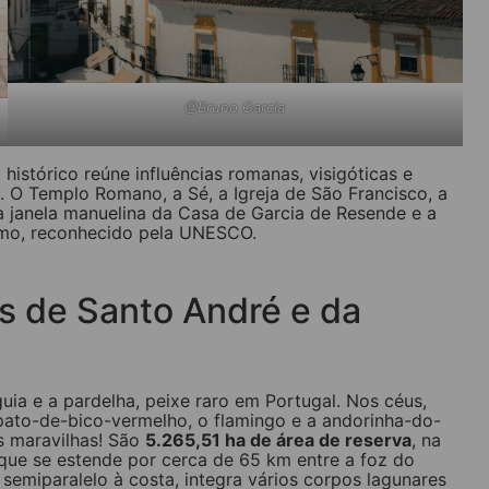
@Bruno Garcia
istórico reúne influências romanas, visigóticas e
. O Templo Romano, a Sé, a Igreja de São Francisco, a
a janela manuelina da Casa de Garcia de Resende e a
simo, reconhecido pela UNESCO.
s de Santo André e da
ia e a pardelha, peixe raro em Portugal. Nos céus,
 pato-de-bico-vermelho, o flamingo e a andorinha-do-
s maravilhas! São
5.265,51 ha de área de reserva
, na
a que se estende por cerca de 65 km entre a foz do
semiparalelo à costa, integra vários corpos lagunares