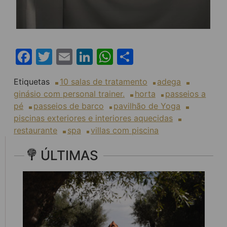
Facebook
Twitter
Email
LinkedIn
WhatsApp
Share
Etiquetas
10 salas de tratamento
adega
ginásio com personal trainer.
horta
passeios a
pé
passeios de barco
pavilhão de Yoga
piscinas exteriores e interiores aquecidas
restaurante
spa
villas com piscina
ÚLTIMAS