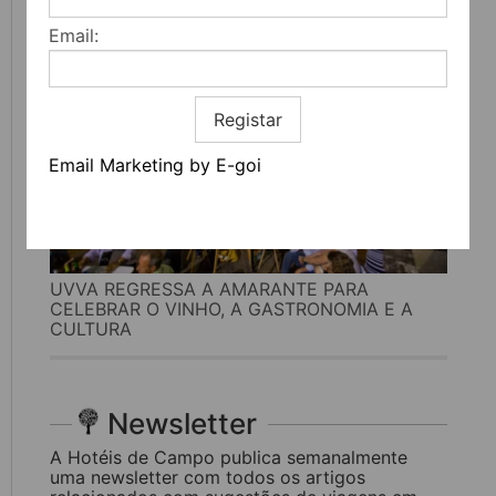
Email:
Registar
Email Marketing by E-goi
UVVA REGRESSA A AMARANTE PARA
CELEBRAR O VINHO, A GASTRONOMIA E A
CULTURA
Newsletter
A Hotéis de Campo publica semanalmente
uma newsletter com todos os artigos