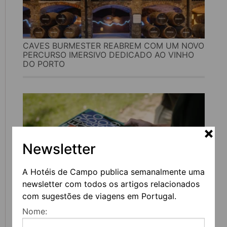
CAVES BURMESTER REABREM COM UM NOVO
PERCURSO IMERSIVO DEDICADO AO VINHO
DO PORTO
Newsletter
A Hotéis de Campo publica semanalmente uma
newsletter com todos os artigos relacionados
com sugestões de viagens em Portugal.
FEIRA DO LIVRO DO PORTO REGRESSA COM
Nome:
MAIS DE 200 ATIVIDADES DEDICADAS À
LITERATURA, MÚSICA E PENSAMENTO