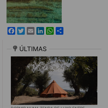
Facebook
Twitter
Email
LinkedIn
WhatsApp
Share
ÚLTIMAS