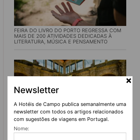
FEIRA DO LIVRO DO PORTO REGRESSA COM
MAIS DE 200 ATIVIDADES DEDICADAS À
LITERATURA, MÚSICA E PENSAMENTO
Newsletter
A Hotéis de Campo publica semanalmente uma
newsletter com todos os artigos relacionados
com sugestões de viagens em Portugal.
UVVA REGRESSA A AMARANTE PARA
Nome:
CELEBRAR O VINHO, A GASTRONOMIA E A
CULTURA