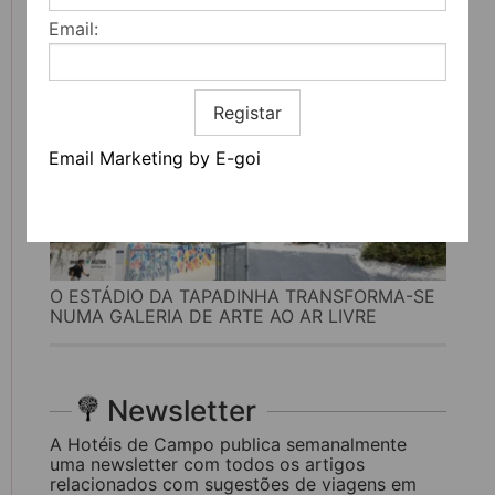
Email:
Registar
Email Marketing by E-goi
O ESTÁDIO DA TAPADINHA TRANSFORMA-SE
NUMA GALERIA DE ARTE AO AR LIVRE
Newsletter
A Hotéis de Campo publica semanalmente
uma newsletter com todos os artigos
relacionados com sugestões de viagens em