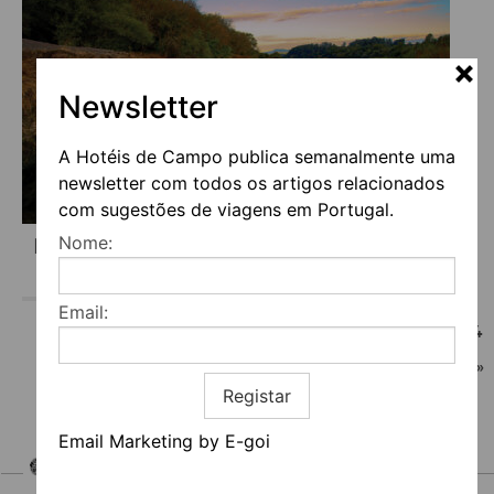
Newsletter
A Hotéis de Campo publica semanalmente uma
newsletter com todos os artigos relacionados
com sugestões de viagens em Portugal.
Nome:
NA ROTA DOS PEIXES DE RIO
Email:
«
1
…
28
29
30
31
32
33
34
35
36
37
38
…
56
»
Registar
Email Marketing by E-goi
HOTEIS