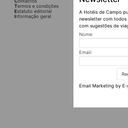
Contactos
Termos e condições
Estatuto editorial
A Hotéis de Campo p
Informação geral
newsletter com todos 
com sugestões de via
Nome:
Email:
Re
Email Marketing by E-