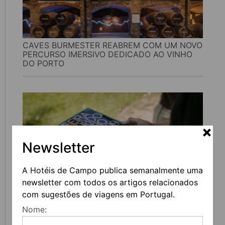
CAVES BURMESTER REABREM COM UM NOVO
PERCURSO IMERSIVO DEDICADO AO VINHO
DO PORTO
Newsletter
A Hotéis de Campo publica semanalmente uma
newsletter com todos os artigos relacionados
com sugestões de viagens em Portugal.
FEIRA DO LIVRO DO PORTO REGRESSA COM
Nome:
MAIS DE 200 ATIVIDADES DEDICADAS À
LITERATURA, MÚSICA E PENSAMENTO