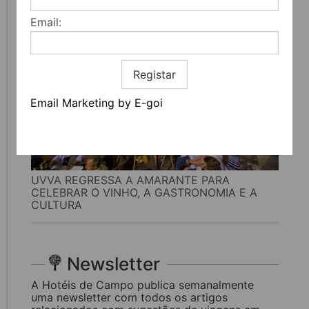
Email:
Registar
Email Marketing by E-goi
UVVA REGRESSA A AMARANTE PARA
CELEBRAR O VINHO, A GASTRONOMIA E A
CULTURA
Newsletter
A Hotéis de Campo publica semanalmente
uma newsletter com todos os artigos