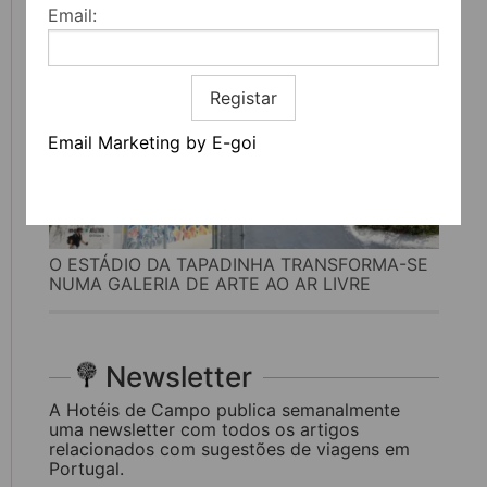
Email:
Registar
Email Marketing by E-goi
O ESTÁDIO DA TAPADINHA TRANSFORMA-SE
NUMA GALERIA DE ARTE AO AR LIVRE
Newsletter
A Hotéis de Campo publica semanalmente
uma newsletter com todos os artigos
relacionados com sugestões de viagens em
Portugal.