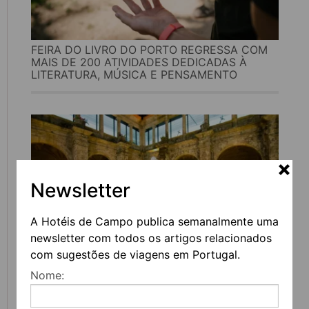
FEIRA DO LIVRO DO PORTO REGRESSA COM
MAIS DE 200 ATIVIDADES DEDICADAS À
LITERATURA, MÚSICA E PENSAMENTO
Newsletter
A Hotéis de Campo publica semanalmente uma
newsletter com todos os artigos relacionados
com sugestões de viagens em Portugal.
UVVA REGRESSA A AMARANTE PARA
Nome:
CELEBRAR O VINHO, A GASTRONOMIA E A
CULTURA