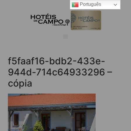
Português
f5faaf16-bdb2-433e-
944d-714c64933296 –
cópia