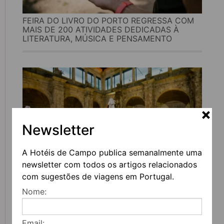
FEIRA DO LIVRO DO PORTO REGRESSA COM
MAIS DE 200 ATIVIDADES DEDICADAS À
LITERATURA, MÚSICA E PENSAMENTO
Newsletter
A Hotéis de Campo publica semanalmente uma
newsletter com todos os artigos relacionados
UVVA REGRESSA A AMARANTE PARA
com sugestões de viagens em Portugal.
CELEBRAR O VINHO, A GASTRONOMIA E A
Nome:
CULTURA
Email: