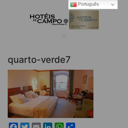
Português
quarto-verde7
Facebook
Twitter
Email
LinkedIn
WhatsApp
Share