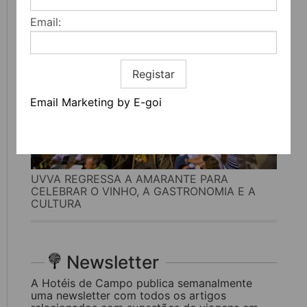
Email:
Registar
Email Marketing by E-goi
UVVA REGRESSA A AMARANTE PARA
CELEBRAR O VINHO, A GASTRONOMIA E A
CULTURA
Newsletter
A Hotéis de Campo publica semanalmente
uma newsletter com todos os artigos