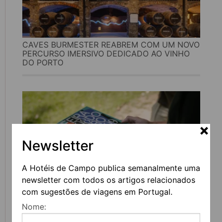
CAVES BURMESTER REABREM COM UM NOVO
PERCURSO IMERSIVO DEDICADO AO VINHO
DO PORTO
Newsletter
A Hotéis de Campo publica semanalmente uma
newsletter com todos os artigos relacionados
com sugestões de viagens em Portugal.
FEIRA DO LIVRO DO PORTO REGRESSA COM
Nome:
MAIS DE 200 ATIVIDADES DEDICADAS À
LITERATURA, MÚSICA E PENSAMENTO